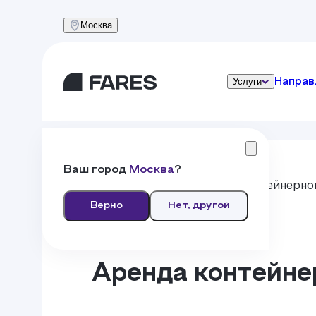
Москва
Услуги
Направ
Ваш город
Москва
?
Главная
Услуги
Аренда контейнерно
Верно
Нет, другой
Аренда контейне