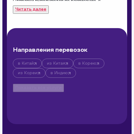
Отправки выполняются по расписанию, с 
возможностью отслеживания. Все работы 
Читать далее
проводятся в строгом соответствии с 
экспортными стандартами и требованиями 
страны назначения
Направления перевозок
в Китай
из Китая
в Корею
из Кореи
в Индию
Показать все услуги