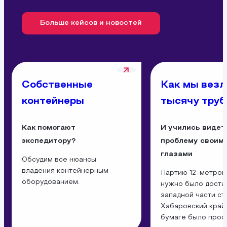
Больше кейсов и новостей
Собственные
Как мы везл
контейнеры
тысячу труб
Как помогают
И учились видет
экспедитору?
проблему своим
глазами
Обсудим все нюансы
владения контейнерным
Партию 12‑метров
оборудованием.
нужно было доста
западной части ст
Хабаровский край.
бумаге было прост