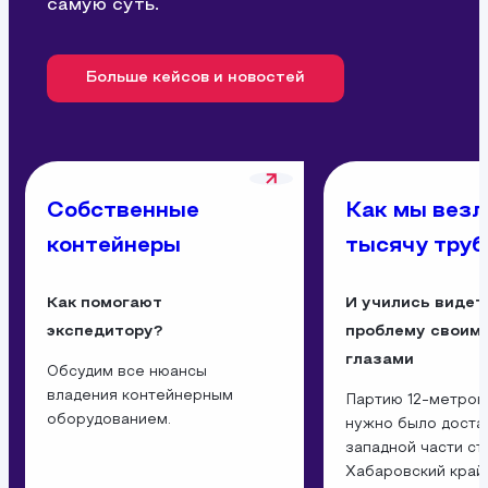
самую суть.
Больше кейсов и новостей
Собственные
Как мы везл
контейнеры
тысячу труб
Как помогают
И учились видет
экспедитору?
проблему своим
глазами
Обсудим все нюансы
владения контейнерным
Партию 12‑метров
оборудованием.
нужно было доста
западной части ст
Хабаровский край.