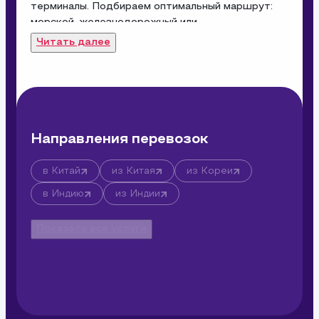
терминалы. Подбираем оптимальный маршрут: 
морской, железнодорожный или 
мультимодальный.
Читать далее
Направления перевозок
в Китай
из Китая
из Кореи
в Индию
из Индии
Показать все услуги