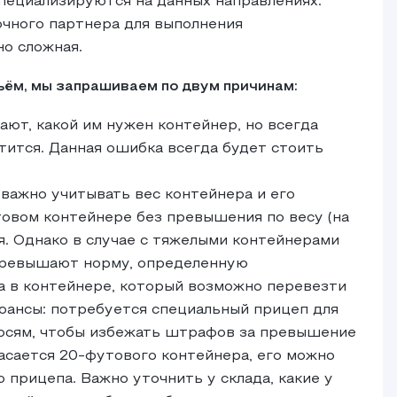
пециализируются на данных направлениях.
очного партнера для выполнения
но сложная.
ъём, мы запрашиваем по двум причинам:
ают, какой им нужен контейнер, но всегда
тится. Данная ошибка всегда будет стоить
 важно учитывать вес контейнера и его
товом контейнере без превышения по весу (на
ая. Однако в случае с тяжелыми контейнерами
 превышают норму, определенную
а в контейнере, который возможно перевезти
нюансы: потребуется специальный прицеп для
 осям, чтобы избежать штрафов за превышение
асается 20-футового контейнера, его можно
ю прицепа. Важно уточнить у склада, какие у