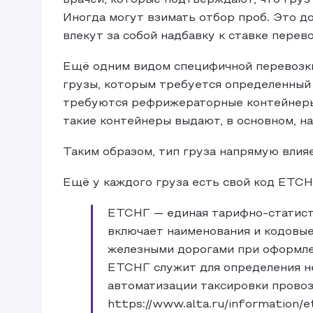
врачей, которые подтверждают, что груз
Иногда могут взимать отбор проб. Это д
влекут за собой надбавку к ставке перево
Ещё одним видом специфичной перевозки
грузы, которым требуется определенный
требуются рефрижераторные контейнеры,
такие контейнеры выдают, в основном, на
Таким образом, тип груза напрямую влия
Ещё у каждого груза есть свой код ЕТСН
ЕТСНГ — единая тарифно-статисти
включает наименования и кодовые
железными дорогами при оформле
ЕТСНГ служит для определения не
автоматизации таксировки провозн
https://www.alta.ru/information/e